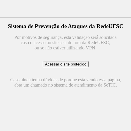
Sistema de Prevenção de Ataques da RedeUFSC
Por motivos de segurança, esta validação será solicitada
caso o acesso ao site seja de fora da RedeUFSC,
ou se não estiver utilizando VPN.
Caso ainda tenha dúvidas de porque está vendo essa página,
abra um chamado no sistema de atendimento da SeTIC.