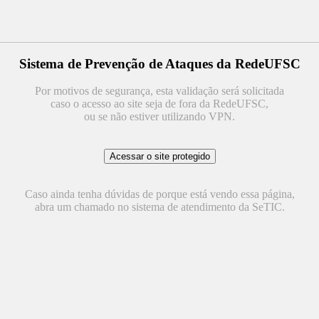
Sistema de Prevenção de Ataques da RedeUFSC
Por motivos de segurança, esta validação será solicitada
caso o acesso ao site seja de fora da RedeUFSC,
ou se não estiver utilizando VPN.
Caso ainda tenha dúvidas de porque está vendo essa página,
abra um chamado no sistema de atendimento da SeTIC.