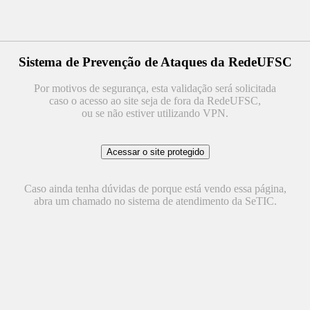
Sistema de Prevenção de Ataques da RedeUFSC
Por motivos de segurança, esta validação será solicitada
caso o acesso ao site seja de fora da RedeUFSC,
ou se não estiver utilizando VPN.
Caso ainda tenha dúvidas de porque está vendo essa página,
abra um chamado no sistema de atendimento da SeTIC.