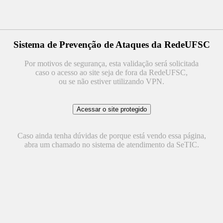
Sistema de Prevenção de Ataques da RedeUFSC
Por motivos de segurança, esta validação será solicitada
caso o acesso ao site seja de fora da RedeUFSC,
ou se não estiver utilizando VPN.
Caso ainda tenha dúvidas de porque está vendo essa página,
abra um chamado no sistema de atendimento da SeTIC.