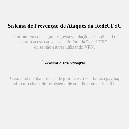
Sistema de Prevenção de Ataques da RedeUFSC
Por motivos de segurança, esta validação será solicitada
caso o acesso ao site seja de fora da RedeUFSC,
ou se não estiver utilizando VPN.
Caso ainda tenha dúvidas de porque está vendo essa página,
abra um chamado no sistema de atendimento da SeTIC.