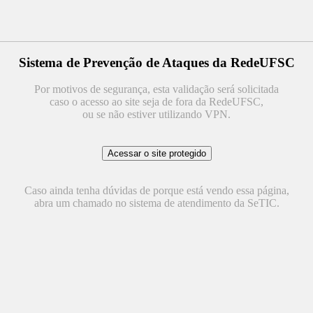
Sistema de Prevenção de Ataques da RedeUFSC
Por motivos de segurança, esta validação será solicitada
caso o acesso ao site seja de fora da RedeUFSC,
ou se não estiver utilizando VPN.
Caso ainda tenha dúvidas de porque está vendo essa página,
abra um chamado no sistema de atendimento da SeTIC.