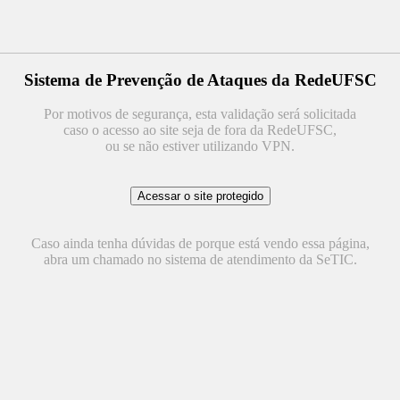
Sistema de Prevenção de Ataques da RedeUFSC
Por motivos de segurança, esta validação será solicitada
caso o acesso ao site seja de fora da RedeUFSC,
ou se não estiver utilizando VPN.
Caso ainda tenha dúvidas de porque está vendo essa página,
abra um chamado no sistema de atendimento da SeTIC.