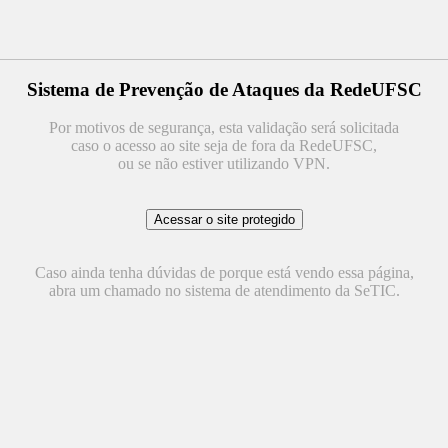
Sistema de Prevenção de Ataques da RedeUFSC
Por motivos de segurança, esta validação será solicitada
caso o acesso ao site seja de fora da RedeUFSC,
ou se não estiver utilizando VPN.
Caso ainda tenha dúvidas de porque está vendo essa página,
abra um chamado no sistema de atendimento da SeTIC.