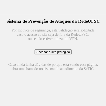
Sistema de Prevenção de Ataques da RedeUFSC
Por motivos de segurança, esta validação será solicitada
caso o acesso ao site seja de fora da RedeUFSC,
ou se não estiver utilizando VPN.
Caso ainda tenha dúvidas de porque está vendo essa página,
abra um chamado no sistema de atendimento da SeTIC.