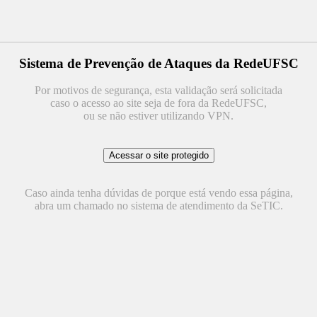
Sistema de Prevenção de Ataques da RedeUFSC
Por motivos de segurança, esta validação será solicitada
caso o acesso ao site seja de fora da RedeUFSC,
ou se não estiver utilizando VPN.
Caso ainda tenha dúvidas de porque está vendo essa página,
abra um chamado no sistema de atendimento da SeTIC.