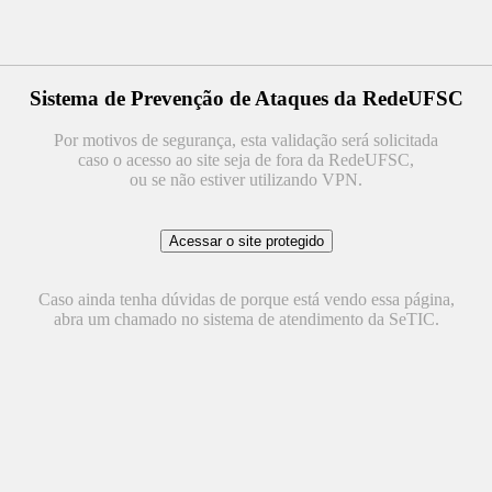
Sistema de Prevenção de Ataques da RedeUFSC
Por motivos de segurança, esta validação será solicitada
caso o acesso ao site seja de fora da RedeUFSC,
ou se não estiver utilizando VPN.
Caso ainda tenha dúvidas de porque está vendo essa página,
abra um chamado no sistema de atendimento da SeTIC.