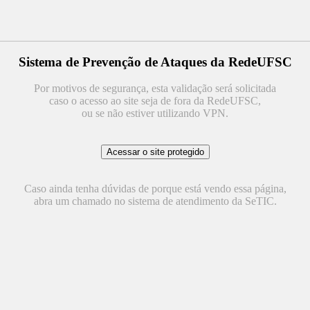
Sistema de Prevenção de Ataques da RedeUFSC
Por motivos de segurança, esta validação será solicitada
caso o acesso ao site seja de fora da RedeUFSC,
ou se não estiver utilizando VPN.
Caso ainda tenha dúvidas de porque está vendo essa página,
abra um chamado no sistema de atendimento da SeTIC.