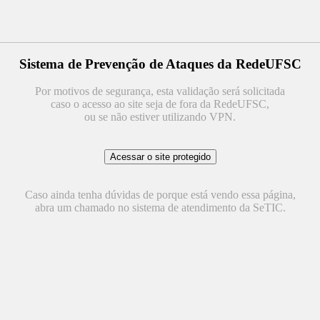
Sistema de Prevenção de Ataques da RedeUFSC
Por motivos de segurança, esta validação será solicitada
caso o acesso ao site seja de fora da RedeUFSC,
ou se não estiver utilizando VPN.
Caso ainda tenha dúvidas de porque está vendo essa página,
abra um chamado no sistema de atendimento da SeTIC.