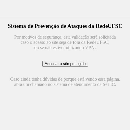
Sistema de Prevenção de Ataques da RedeUFSC
Por motivos de segurança, esta validação será solicitada
caso o acesso ao site seja de fora da RedeUFSC,
ou se não estiver utilizando VPN.
Caso ainda tenha dúvidas de porque está vendo essa página,
abra um chamado no sistema de atendimento da SeTIC.