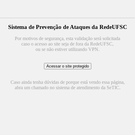
Sistema de Prevenção de Ataques da RedeUFSC
Por motivos de segurança, esta validação será solicitada
caso o acesso ao site seja de fora da RedeUFSC,
ou se não estiver utilizando VPN.
Caso ainda tenha dúvidas de porque está vendo essa página,
abra um chamado no sistema de atendimento da SeTIC.