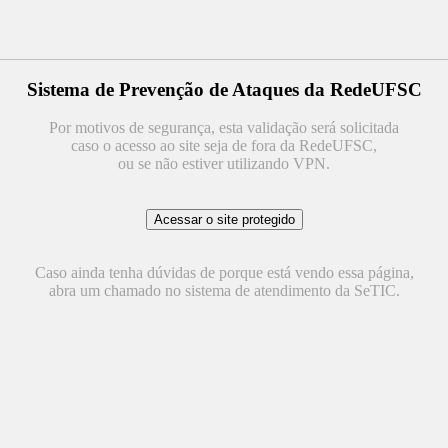
Sistema de Prevenção de Ataques da RedeUFSC
Por motivos de segurança, esta validação será solicitada
caso o acesso ao site seja de fora da RedeUFSC,
ou se não estiver utilizando VPN.
Caso ainda tenha dúvidas de porque está vendo essa página,
abra um chamado no sistema de atendimento da SeTIC.