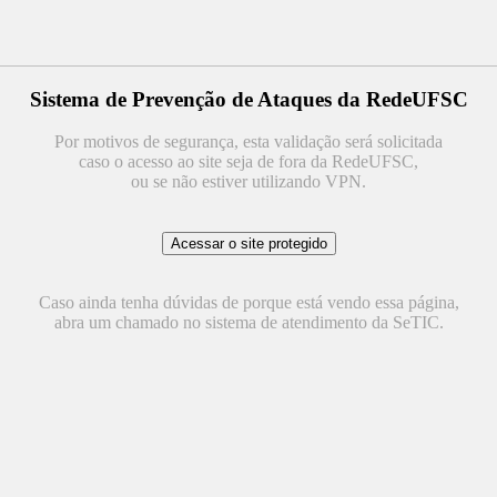
Sistema de Prevenção de Ataques da RedeUFSC
Por motivos de segurança, esta validação será solicitada
caso o acesso ao site seja de fora da RedeUFSC,
ou se não estiver utilizando VPN.
Caso ainda tenha dúvidas de porque está vendo essa página,
abra um chamado no sistema de atendimento da SeTIC.