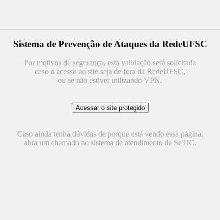
Sistema de Prevenção de Ataques da RedeUFSC
Por motivos de segurança, esta validação será solicitada
caso o acesso ao site seja de fora da RedeUFSC,
ou se não estiver utilizando VPN.
Caso ainda tenha dúvidas de porque está vendo essa página,
abra um chamado no sistema de atendimento da SeTIC.