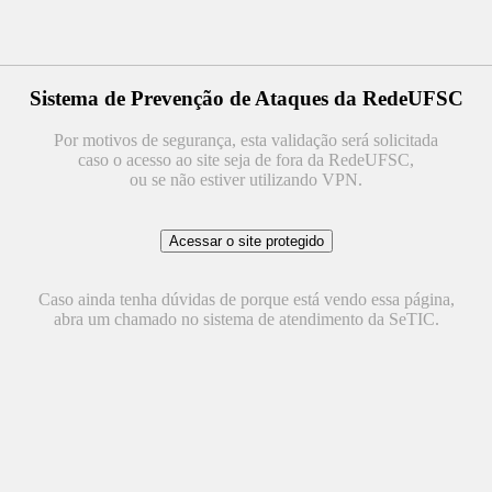
Sistema de Prevenção de Ataques da RedeUFSC
Por motivos de segurança, esta validação será solicitada
caso o acesso ao site seja de fora da RedeUFSC,
ou se não estiver utilizando VPN.
Caso ainda tenha dúvidas de porque está vendo essa página,
abra um chamado no sistema de atendimento da SeTIC.