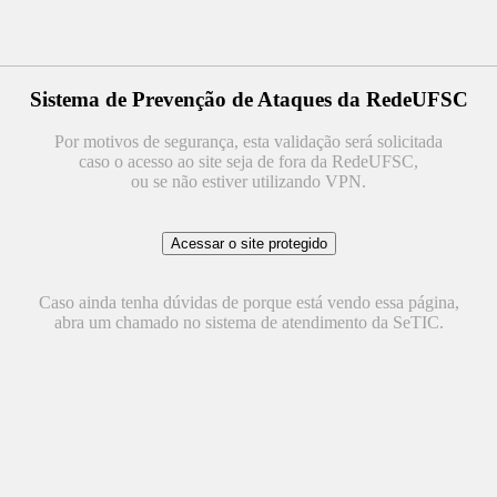
Sistema de Prevenção de Ataques da RedeUFSC
Por motivos de segurança, esta validação será solicitada
caso o acesso ao site seja de fora da RedeUFSC,
ou se não estiver utilizando VPN.
Caso ainda tenha dúvidas de porque está vendo essa página,
abra um chamado no sistema de atendimento da SeTIC.