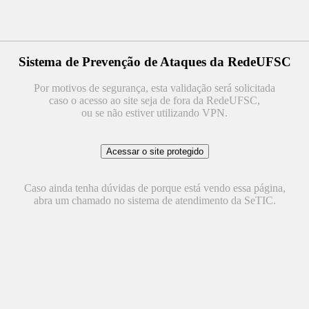
Sistema de Prevenção de Ataques da RedeUFSC
Por motivos de segurança, esta validação será solicitada
caso o acesso ao site seja de fora da RedeUFSC,
ou se não estiver utilizando VPN.
Caso ainda tenha dúvidas de porque está vendo essa página,
abra um chamado no sistema de atendimento da SeTIC.