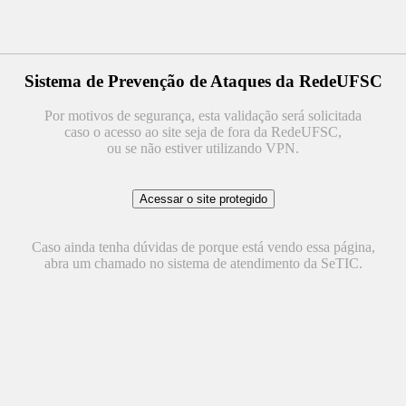
Sistema de Prevenção de Ataques da RedeUFSC
Por motivos de segurança, esta validação será solicitada
caso o acesso ao site seja de fora da RedeUFSC,
ou se não estiver utilizando VPN.
Caso ainda tenha dúvidas de porque está vendo essa página,
abra um chamado no sistema de atendimento da SeTIC.