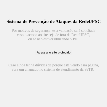
Sistema de Prevenção de Ataques da RedeUFSC
Por motivos de segurança, esta validação será solicitada
caso o acesso ao site seja de fora da RedeUFSC,
ou se não estiver utilizando VPN.
Caso ainda tenha dúvidas de porque está vendo essa página,
abra um chamado no sistema de atendimento da SeTIC.