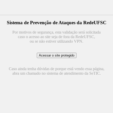
Sistema de Prevenção de Ataques da RedeUFSC
Por motivos de segurança, esta validação será solicitada
caso o acesso ao site seja de fora da RedeUFSC,
ou se não estiver utilizando VPN.
Caso ainda tenha dúvidas de porque está vendo essa página,
abra um chamado no sistema de atendimento da SeTIC.