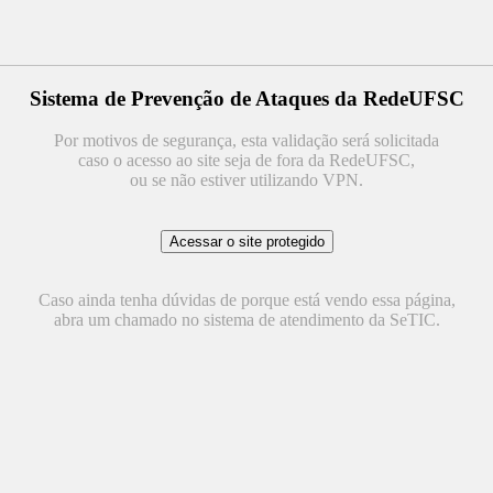
Sistema de Prevenção de Ataques da RedeUFSC
Por motivos de segurança, esta validação será solicitada
caso o acesso ao site seja de fora da RedeUFSC,
ou se não estiver utilizando VPN.
Caso ainda tenha dúvidas de porque está vendo essa página,
abra um chamado no sistema de atendimento da SeTIC.