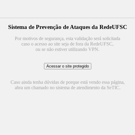
Sistema de Prevenção de Ataques da RedeUFSC
Por motivos de segurança, esta validação será solicitada
caso o acesso ao site seja de fora da RedeUFSC,
ou se não estiver utilizando VPN.
Caso ainda tenha dúvidas de porque está vendo essa página,
abra um chamado no sistema de atendimento da SeTIC.