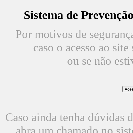
Sistema de Prevençã
Por motivos de segurança,
caso o acesso ao sit
ou se não est
Caso ainda tenha dúvidas d
abra um chamado no sist