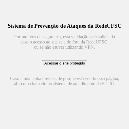
Sistema de Prevenção de Ataques da RedeUFSC
Por motivos de segurança, esta validação será solicitada
caso o acesso ao site seja de fora da RedeUFSC,
ou se não estiver utilizando VPN.
Caso ainda tenha dúvidas de porque está vendo essa página,
abra um chamado no sistema de atendimento da SeTIC.