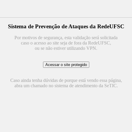
Sistema de Prevenção de Ataques da RedeUFSC
Por motivos de segurança, esta validação será solicitada
caso o acesso ao site seja de fora da RedeUFSC,
ou se não estiver utilizando VPN.
Caso ainda tenha dúvidas de porque está vendo essa página,
abra um chamado no sistema de atendimento da SeTIC.