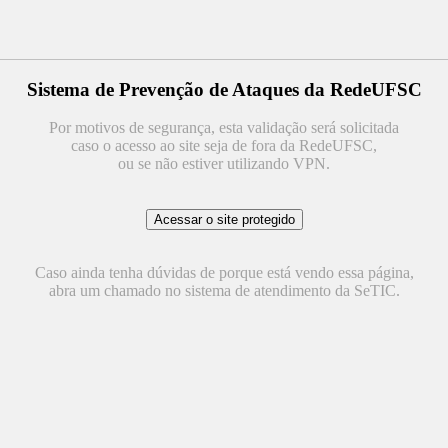
Sistema de Prevenção de Ataques da RedeUFSC
Por motivos de segurança, esta validação será solicitada
caso o acesso ao site seja de fora da RedeUFSC,
ou se não estiver utilizando VPN.
Caso ainda tenha dúvidas de porque está vendo essa página,
abra um chamado no sistema de atendimento da SeTIC.