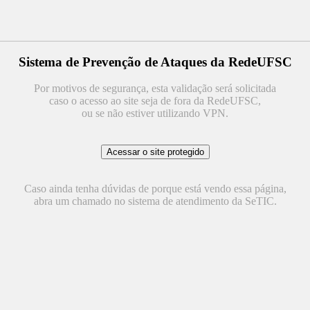
Sistema de Prevenção de Ataques da RedeUFSC
Por motivos de segurança, esta validação será solicitada
caso o acesso ao site seja de fora da RedeUFSC,
ou se não estiver utilizando VPN.
Caso ainda tenha dúvidas de porque está vendo essa página,
abra um chamado no sistema de atendimento da SeTIC.