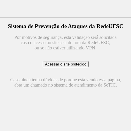
Sistema de Prevenção de Ataques da RedeUFSC
Por motivos de segurança, esta validação será solicitada
caso o acesso ao site seja de fora da RedeUFSC,
ou se não estiver utilizando VPN.
Caso ainda tenha dúvidas de porque está vendo essa página,
abra um chamado no sistema de atendimento da SeTIC.