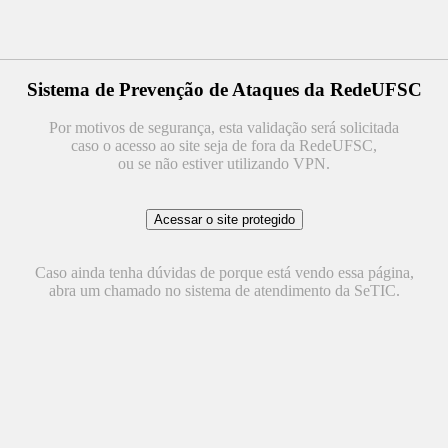
Sistema de Prevenção de Ataques da RedeUFSC
Por motivos de segurança, esta validação será solicitada
caso o acesso ao site seja de fora da RedeUFSC,
ou se não estiver utilizando VPN.
Caso ainda tenha dúvidas de porque está vendo essa página,
abra um chamado no sistema de atendimento da SeTIC.