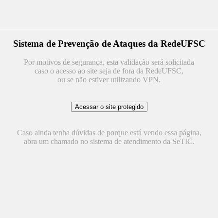
Sistema de Prevenção de Ataques da RedeUFSC
Por motivos de segurança, esta validação será solicitada
caso o acesso ao site seja de fora da RedeUFSC,
ou se não estiver utilizando VPN.
Caso ainda tenha dúvidas de porque está vendo essa página,
abra um chamado no sistema de atendimento da SeTIC.