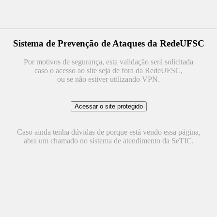
Sistema de Prevenção de Ataques da RedeUFSC
Por motivos de segurança, esta validação será solicitada
caso o acesso ao site seja de fora da RedeUFSC,
ou se não estiver utilizando VPN.
Caso ainda tenha dúvidas de porque está vendo essa página,
abra um chamado no sistema de atendimento da SeTIC.