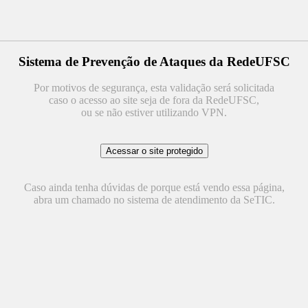
Sistema de Prevenção de Ataques da RedeUFSC
Por motivos de segurança, esta validação será solicitada
caso o acesso ao site seja de fora da RedeUFSC,
ou se não estiver utilizando VPN.
Caso ainda tenha dúvidas de porque está vendo essa página,
abra um chamado no sistema de atendimento da SeTIC.