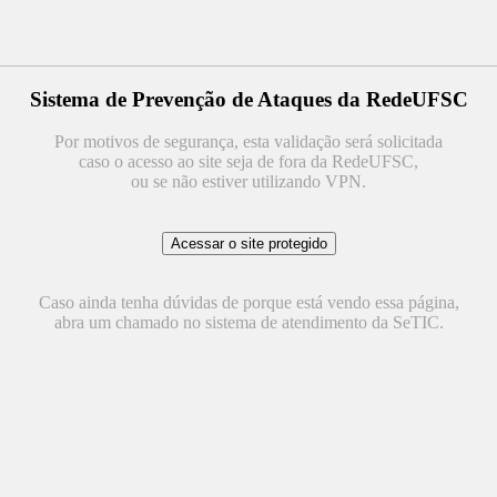
Sistema de Prevenção de Ataques da RedeUFSC
Por motivos de segurança, esta validação será solicitada
caso o acesso ao site seja de fora da RedeUFSC,
ou se não estiver utilizando VPN.
Caso ainda tenha dúvidas de porque está vendo essa página,
abra um chamado no sistema de atendimento da SeTIC.