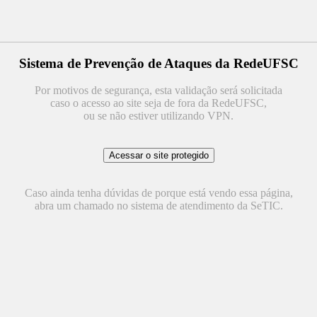
Sistema de Prevenção de Ataques da RedeUFSC
Por motivos de segurança, esta validação será solicitada
caso o acesso ao site seja de fora da RedeUFSC,
ou se não estiver utilizando VPN.
Caso ainda tenha dúvidas de porque está vendo essa página,
abra um chamado no sistema de atendimento da SeTIC.