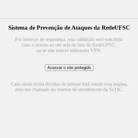
Sistema de Prevenção de Ataques da RedeUFSC
Por motivos de segurança, esta validação será solicitada
caso o acesso ao site seja de fora da RedeUFSC,
ou se não estiver utilizando VPN.
Caso ainda tenha dúvidas de porque está vendo essa página,
abra um chamado no sistema de atendimento da SeTIC.