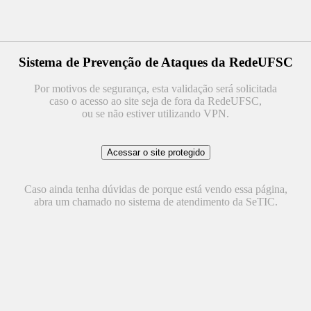
Sistema de Prevenção de Ataques da RedeUFSC
Por motivos de segurança, esta validação será solicitada
caso o acesso ao site seja de fora da RedeUFSC,
ou se não estiver utilizando VPN.
Caso ainda tenha dúvidas de porque está vendo essa página,
abra um chamado no sistema de atendimento da SeTIC.