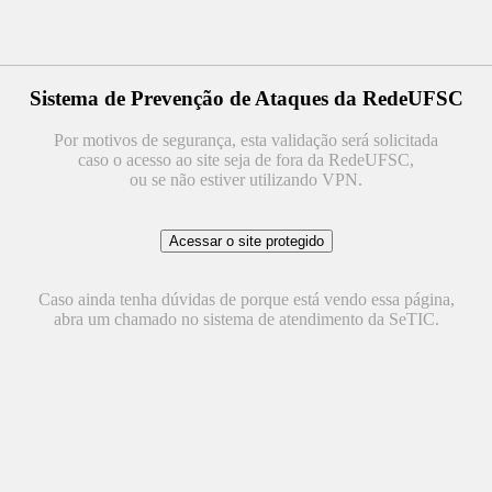
Sistema de Prevenção de Ataques da RedeUFSC
Por motivos de segurança, esta validação será solicitada
caso o acesso ao site seja de fora da RedeUFSC,
ou se não estiver utilizando VPN.
Caso ainda tenha dúvidas de porque está vendo essa página,
abra um chamado no sistema de atendimento da SeTIC.