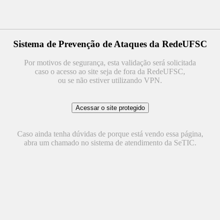
Sistema de Prevenção de Ataques da RedeUFSC
Por motivos de segurança, esta validação será solicitada
caso o acesso ao site seja de fora da RedeUFSC,
ou se não estiver utilizando VPN.
Caso ainda tenha dúvidas de porque está vendo essa página,
abra um chamado no sistema de atendimento da SeTIC.