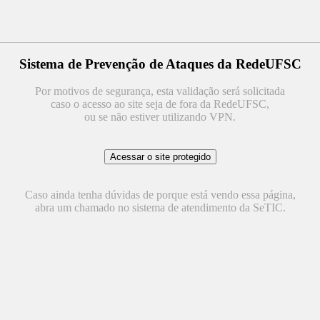
Sistema de Prevenção de Ataques da RedeUFSC
Por motivos de segurança, esta validação será solicitada
caso o acesso ao site seja de fora da RedeUFSC,
ou se não estiver utilizando VPN.
Caso ainda tenha dúvidas de porque está vendo essa página,
abra um chamado no sistema de atendimento da SeTIC.