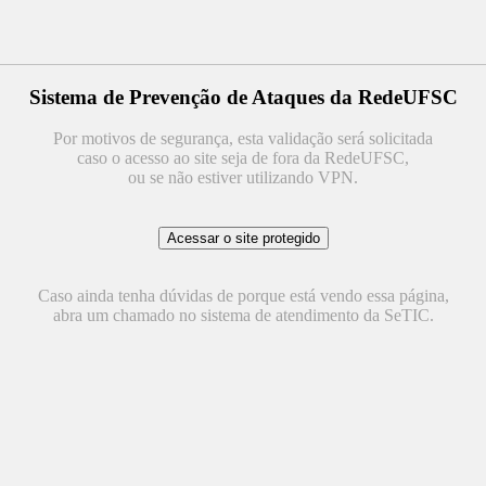
Sistema de Prevenção de Ataques da RedeUFSC
Por motivos de segurança, esta validação será solicitada
caso o acesso ao site seja de fora da RedeUFSC,
ou se não estiver utilizando VPN.
Caso ainda tenha dúvidas de porque está vendo essa página,
abra um chamado no sistema de atendimento da SeTIC.