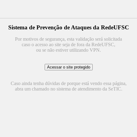
Sistema de Prevenção de Ataques da RedeUFSC
Por motivos de segurança, esta validação será solicitada
caso o acesso ao site seja de fora da RedeUFSC,
ou se não estiver utilizando VPN.
Caso ainda tenha dúvidas de porque está vendo essa página,
abra um chamado no sistema de atendimento da SeTIC.