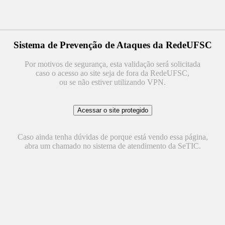
Sistema de Prevenção de Ataques da RedeUFSC
Por motivos de segurança, esta validação será solicitada
caso o acesso ao site seja de fora da RedeUFSC,
ou se não estiver utilizando VPN.
Caso ainda tenha dúvidas de porque está vendo essa página,
abra um chamado no sistema de atendimento da SeTIC.