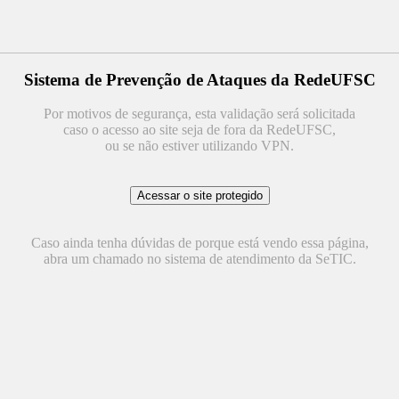
Sistema de Prevenção de Ataques da RedeUFSC
Por motivos de segurança, esta validação será solicitada
caso o acesso ao site seja de fora da RedeUFSC,
ou se não estiver utilizando VPN.
Caso ainda tenha dúvidas de porque está vendo essa página,
abra um chamado no sistema de atendimento da SeTIC.