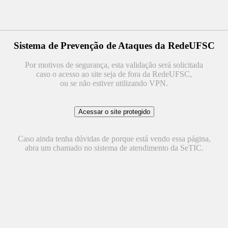
Sistema de Prevenção de Ataques da RedeUFSC
Por motivos de segurança, esta validação será solicitada
caso o acesso ao site seja de fora da RedeUFSC,
ou se não estiver utilizando VPN.
Caso ainda tenha dúvidas de porque está vendo essa página,
abra um chamado no sistema de atendimento da SeTIC.