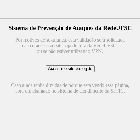
Sistema de Prevenção de Ataques da RedeUFSC
Por motivos de segurança, esta validação será solicitada
caso o acesso ao site seja de fora da RedeUFSC,
ou se não estiver utilizando VPN.
Caso ainda tenha dúvidas de porque está vendo essa página,
abra um chamado no sistema de atendimento da SeTIC.