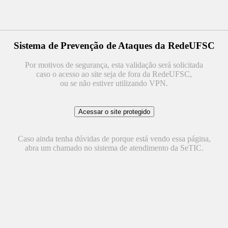
Sistema de Prevenção de Ataques da RedeUFSC
Por motivos de segurança, esta validação será solicitada
caso o acesso ao site seja de fora da RedeUFSC,
ou se não estiver utilizando VPN.
Caso ainda tenha dúvidas de porque está vendo essa página,
abra um chamado no sistema de atendimento da SeTIC.